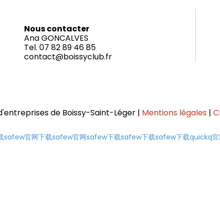
Nous contacter
Ana GONCALVES
Tel. 07 82 89 46 85
contact@boissyclub.fr
'entreprises de Boissy-Saint-Léger |
Mentions légales
|
C
载
safew官网下载
safew官网
safew下载
safew下载
safew下载
quickq