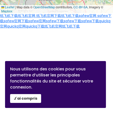
Leaflet
|
Map data ©
OpenStreetMap
contributors,
CC-BY-SA
, Imagery ©
Mapbox
纸飞机下载
纸飞机官网
纸飞机官网下载
纸飞机下载
safew官网
safew下
载
safew官网下载
safew官网
safew下载
safew下载
safew下载
quickq
官网
quickq官网
quickq下载
纸飞机官网
纸飞机下载
Nous utilisons des cookies pour vous
permettre d’utiliser les principales
fonctionnalités du site et sécuriser votre
connexion.
J'ai compris